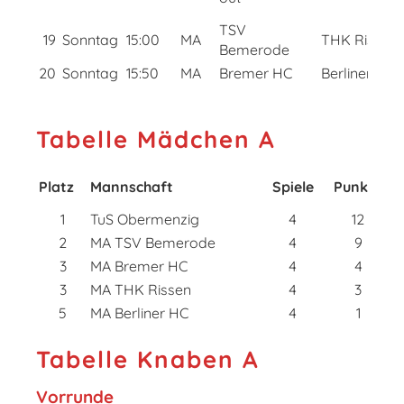
TSV
19
Sonntag
15:00
MA
THK Rissen
Bemerode
20
Sonntag
15:50
MA
Bremer HC
Berliner HC
Tabelle Mädchen A
Platz
Mannschaft
Spiele
Punkte
1
TuS Obermenzig
4
12
2
MA TSV Bemerode
4
9
3
MA Bremer HC
4
4
3
MA THK Rissen
4
3
5
MA Berliner HC
4
1
Tabelle Knaben A
Vorrunde