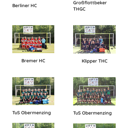
Großflottbeker
Berliner HC
THGC
Bremer HC
Klipper THC
TuS Obermenzing
TuS Obermenzing