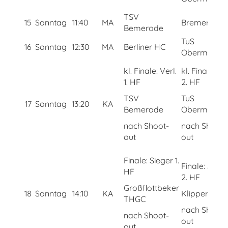
TSV
15
Sonntag
11:40
MA
Bremer HC
Bemerode
TuS
16
Sonntag
12:30
MA
Berliner HC
Obermenzin
kl. Finale: Verl.
kl. Finale: Ver
1. HF
2. HF
TSV
TuS
17
Sonntag
13:20
KA
Bemerode
Obermenzin
nach Shoot-
nach Shoot-
out
out
Finale: Sieger 1.
Finale: Siege
HF
2. HF
Großflottbeker
18
Sonntag
14:10
KA
Klipper THC
THGC
nach Shoot-
nach Shoot-
out
out