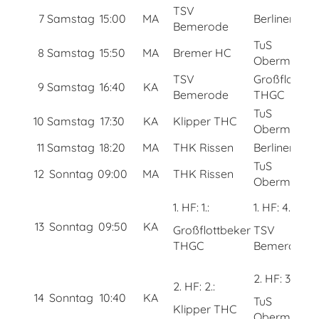
TSV
7
Samstag
15:00
MA
Berliner HC
Bemerode
TuS
8
Samstag
15:50
MA
Bremer HC
Obermenzin
TSV
Großflottbe
9
Samstag
16:40
KA
Bemerode
THGC
TuS
10
Samstag
17:30
KA
Klipper THC
Obermenzig
11
Samstag
18:20
MA
THK Rissen
Berliner HC
TuS
12
Sonntag
09:00
MA
THK Rissen
Obermenzin
1. HF: 1.:
1. HF: 4.:
13
Sonntag
09:50
KA
Großflottbeker
TSV
THGC
Bemerode
2. HF: 3.:
2. HF: 2.:
14
Sonntag
10:40
KA
TuS
Klipper THC
Obermenzin