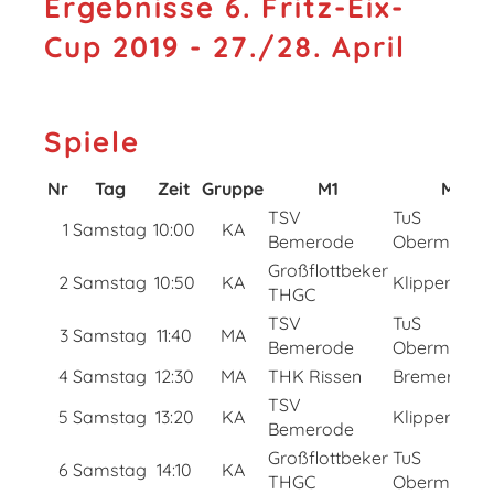
Ergebnisse 6. Fritz-Eix-
Cup 2019 - 27./28. April
Spiele
Nr
Tag
Zeit
Gruppe
M1
M2
TSV
TuS
1
Samstag
10:00
KA
Bemerode
Obermenzin
Großflottbeker
2
Samstag
10:50
KA
Klipper THC
THGC
TSV
TuS
3
Samstag
11:40
MA
Bemerode
Obermenzin
4
Samstag
12:30
MA
THK Rissen
Bremer HC
TSV
5
Samstag
13:20
KA
Klipper THC
Bemerode
Großflottbeker
TuS
6
Samstag
14:10
KA
THGC
Obermenzin