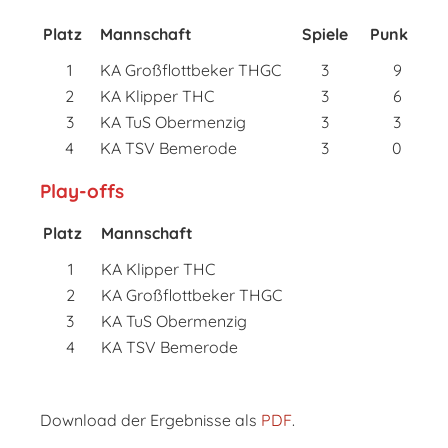
Platz
Mannschaft
Spiele
Punkte
1
KA Großflottbeker THGC
3
9
2
KA Klipper THC
3
6
3
KA TuS Obermenzig
3
3
4
KA TSV Bemerode
3
0
Play-offs
Platz
Mannschaft
1
KA Klipper THC
2
KA Großflottbeker THGC
3
KA TuS Obermenzig
4
KA TSV Bemerode
Download der Ergebnisse als
PDF
.