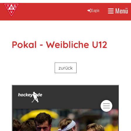
Menü
Login
Pokal - Weibliche U12
zurück