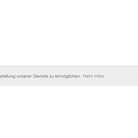
stellung unserer Dienste zu ermöglichen.
Mehr Infos
tglied werden
|
Impressum
|
Datenschutzerklärung
|
Clubdesk L